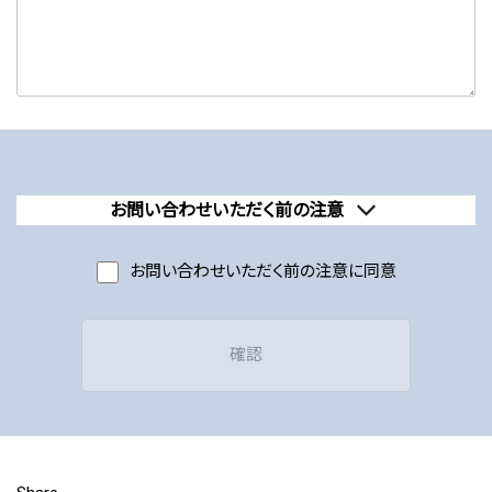
お問い合わせいただく前の注意
本サイトでご提供いただきました個人情報に関しましては、『
お問い合わせいただく前の注意に同意
プ
ライバシーポリシー
』に基づき、適切な管理に努めるものとしま
す。
当サイトからご提供いただく個人情報を次の目的で使用させて
いただきます。「Webサイトコンテンツ、製品・サービス、各種お問
い合わせへの対応」
お問い合わせ内容に関して、より適切な回答をさせていただくた
めに当社内の担当部門または当社関連会社から直接回答をさ