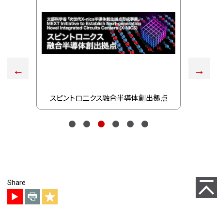
Previous
Ne
スピントロ二クス融合半導体創出拠点
集
1
2
3
4
5
6
ページ
Share