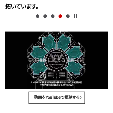
キヤノンアネルバの得意領域です。
キヤノンアネルバの得意領域です。
拓いています。
真空技術で未来を拓く
1
2
3
4
5
Adastra 半導体・電子部品製造装置シリーズ 2024年10月発売
動画
動画をYouTubeで視聴する