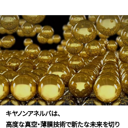
キヤノンアネルバ株式会社
メインコンテンツまでスキップ
真空とは、大気より圧力の低い空間の状態のこと、
真空とは、大気より圧力の低い空間の状態のこと、
中でも、ナノレベルの微細加工を実現する超高真空は、
中でも、ナノレベルの微細加工を実現する超高真空は、
自然界では地表400km以上の宇宙空間にしか存在しません。
自然界では地表400km以上の宇宙空間にしか存在しません。
キヤノンアネルバは、
その超高真空こそが、
その超高真空こそが、
高度な真空・薄膜技術で新たな未来を切り