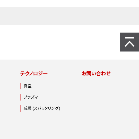
ページト
テクノロジー
お問い合わせ
真空
プラズマ
成膜 (スパッタリング)